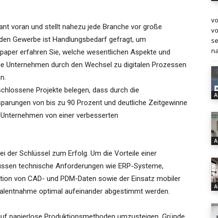
vo
sant voran und stellt nahezu jede Branche vor große
vo
den Gewerbe ist Handlungsbedarf gefragt, um
se
na
paper erfahren Sie, welche wesentlichen Aspekte und
nd wie Unternehmen durch den Wechsel zu digitalen Prozessen
n.
hlossene Projekte belegen, dass durch die
A
parungen von bis zu 90 Prozent und deutliche Zeitgewinne
en Unternehmen von einer verbesserten
A
bei der Schlüssel zum Erfolg. Um die Vorteile einer
müssen technische Anforderungen wie ERP-Systeme,
ation von CAD- und PDM-Daten sowie der Einsatz mobiler
A
rialentnahme optimal aufeinander abgestimmt werden.
 auf papierlose Produktionsmethoden umzusteigen. Gründe