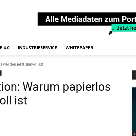
E 4.0
INDUSTRIESERVICE
WHITEPAPER
werden jetzt sinnvoll ist
tion: Warum papierlos
ll ist
A