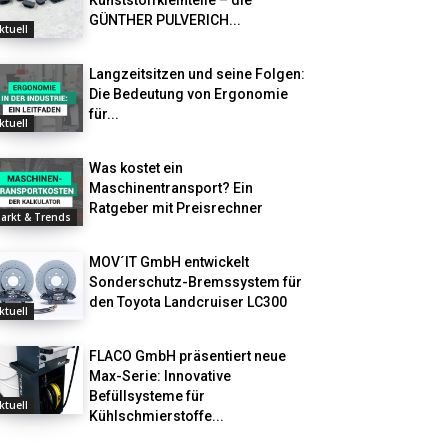
Kunststoffkleinteile – die
GÜNTHER PULVERICH...
ktuell
Langzeitsitzen und seine Folgen:
Die Bedeutung von Ergonomie
für...
ktuell
Was kostet ein
Maschinentransport? Ein
Ratgeber mit Preisrechner
arkt & Trends
MOV´IT GmbH entwickelt
Sonderschutz-Bremssystem für
den Toyota Landcruiser LC300
ktuell
FLACO GmbH präsentiert neue
Max-Serie: Innovative
Befüllsysteme für
ktuell
Kühlschmierstoffe...