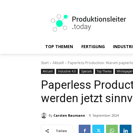
TOP THEMEN
FERTIGUNG
INDUSTRI
Start
Aktuell
Paperless Production: Warum papierlos 
Aktuell
Industrie 4.0
Specials
Top Thema
Whitepaper
Paperless Produc
werden jetzt sinnvo
By
Carsten Baumann
9. September 2024
Teilen