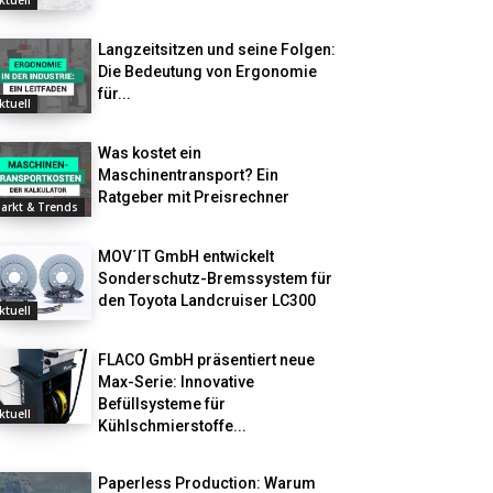
ktuell
Langzeitsitzen und seine Folgen:
Die Bedeutung von Ergonomie
für...
ktuell
Was kostet ein
Maschinentransport? Ein
Ratgeber mit Preisrechner
arkt & Trends
MOV´IT GmbH entwickelt
Sonderschutz-Bremssystem für
den Toyota Landcruiser LC300
ktuell
FLACO GmbH präsentiert neue
Max-Serie: Innovative
Befüllsysteme für
ktuell
Kühlschmierstoffe...
Paperless Production: Warum