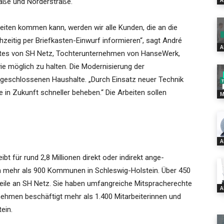
A
raße und Norderstraße.
eiten kommen kann, werden wir alle Kunden, die an die
hzeitig per Briefkasten-Einwurf informieren“, sagt André
A
ortes von SH Netz, Tochterunternehmen von HanseWerk,
ie möglich zu halten. Die Modernisierung der
 angeschlossenen Haushalte. „Durch Einsatz neuer Technik
 in Zukunft schneller beheben.“ Die Arbeiten sollen
M
A
t für rund 2,8 Millionen direkt oder indirekt ange-
n mehr als 900 Kommunen in Schleswig-Holstein. Über 450
ile an SH Netz. Sie haben umfangreiche Mitspracherechte
A
nehmen beschäftigt mehr als 1.400 Mitarbeiterinnen und
ein.