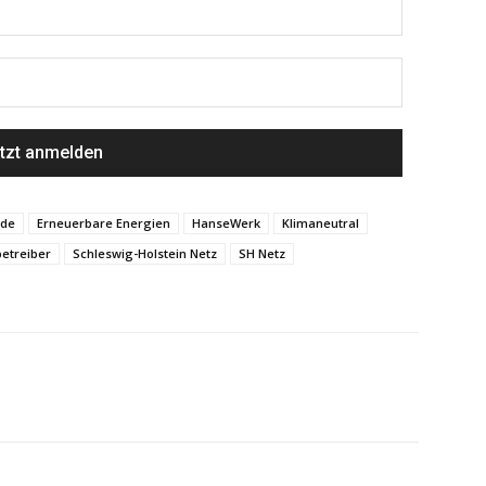
nde
Erneuerbare Energien
HanseWerk
Klimaneutral
etreiber
Schleswig-Holstein Netz
SH Netz