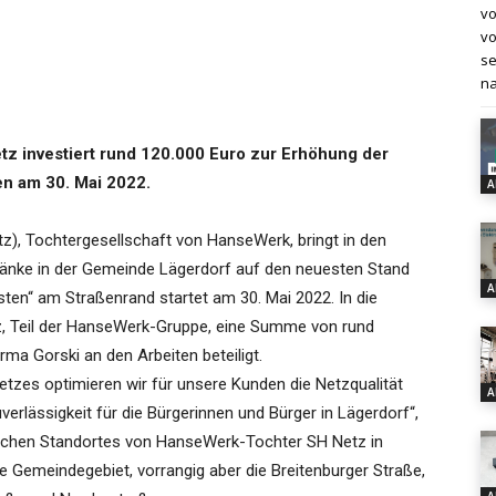
vo
vo
se
na
z investiert rund 120.000 Euro zur Erhöhung der
en am 30. Mai 2022.
A
z), Tochtergesellschaft von HanseWerk, bringt in den
änke in der Gemeinde Lägerdorf auf den neuesten Stand
A
sten“ am Straßenrand startet am 30. Mai 2022. In die
tz, Teil der HanseWerk-Gruppe, eine Summe von rund
rma Gorski an den Arbeiten beteiligt.
tzes optimieren wir für unsere Kunden die Netzqualität
A
erlässigkeit für die Bürgerinnen und Bürger in Lägerdorf“,
ischen Standortes von HanseWerk-Tochter SH Netz in
 Gemeindegebiet, vorrangig aber die Breitenburger Straße,