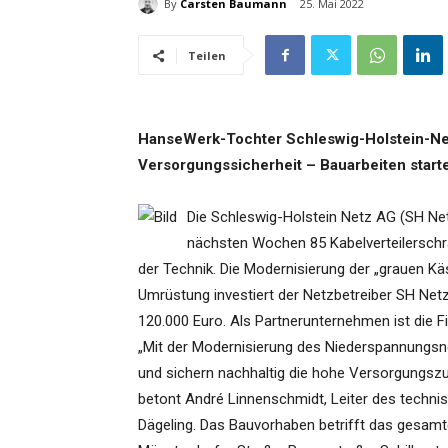
By
Carsten Baumann
25. Mai 2022
Teilen
HanseWerk-Tochter Schleswig-Holstein-Net
Versorgungssicherheit – Bauarbeiten start
Die Schleswig-Holstein Netz AG (SH Net
nächsten Wochen 85 Kabelverteilerschr
der Technik. Die Modernisierung der „grauen Kä
Umrüstung investiert der Netzbetreiber SH Ne
120.000 Euro. Als Partnerunternehmen ist die Fi
„Mit der Modernisierung des Niederspannungsne
und sichern nachhaltig die hohe Versorgungszuv
betont André Linnenschmidt, Leiter des techn
Dägeling. Das Bauvorhaben betrifft das gesamte