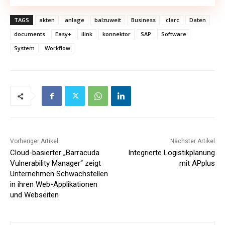
TAGS
akten
anlage
balzuweit
Business
clarc
Daten
documents
Easy+
ilink
konnektor
SAP
Software
System
Workflow
Vorheriger Artikel
Nächster Artikel
Cloud-basierter „Barracuda
Integrierte Logistikplanung
Vulnerability Manager“ zeigt
mit APplus
Unternehmen Schwachstellen
in ihren Web-Applikationen
und Webseiten