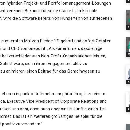
A
von hybriden Projekt- und Portfoliomanagement-Lösungen,
it vereinen. Bekannt für seine starke bidirektionale
en, wird die Software bereits von Hunderten von zufriedenen
A
t zum ersten Mal von Pledge 1% gehört und sofort Gefallen
r und CEO von onepoint. „Als wir erfuhren, dass einige
M
t bei verschiedensten Non-Profit-Organisationen leisten,
Schritt wäre, sie in ihrem Engagement aktiv zu
 zu animieren, einen Beitrag für das Gemeinwesen zu
A
ternehmen in punkto Unternehmensphilanthropie zu einem
a, Executive Vice President of Corporate Relations and
 freuen uns sehr, dass auch onepoint zukünftig einen Teil
A
et. Das ist ein weiteres großartiges Beispiel für die
positiv zu verändern.“