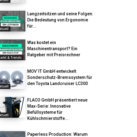
ktuell
Langzeitsitzen und seine Folgen:
Die Bedeutung von Ergonomie
für...
ktuell
Was kostet ein
Maschinentransport? Ein
Ratgeber mit Preisrechner
arkt & Trends
MOV´IT GmbH entwickelt
Sonderschutz-Bremssystem für
den Toyota Landcruiser LC300
ktuell
FLACO GmbH präsentiert neue
Max-Serie: Innovative
Befüllsysteme für
ktuell
Kühlschmierstoffe...
Paperless Production: Warum