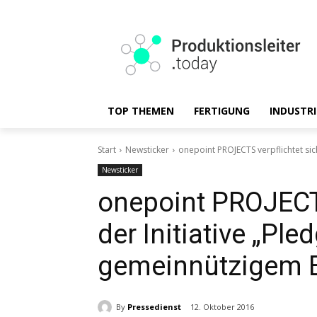
TOP THEMEN
FERTIGUNG
INDUSTRI
Start
Newsticker
onepoint PROJECTS verpflichtet si
Newsticker
onepoint PROJECTS
der Initiative „Ple
gemeinnützigem 
By
Pressedienst
12. Oktober 2016