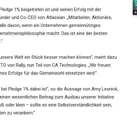
ledge 1% beigetreten ist und seinen Erfolg mit der
A
ünder und Co-CEO von Atlassian. „Mitarbeiter, Aktionäre,
en alle davon, wenn ein Unternehmen gemeinnütziges
ernehmensphilosophie macht. Das ist eine der besten
.“
unsere Welt ein Stück besser machen können“, meint dazu
O von Rally, nun Teil von CA Technologies. „Wir freuen
ines Erfolgs für das Gemeinwohl einsetzen wird.“
 bei Pledge 1% dabei ist“, so die Aussage von Amy Lesnick,
einen wesentlichen Beitrag zum Ausbau unserer Initiative
ß oder klein – sollte es eine Selbstverständlichkeit sein,
en zu verankern.“