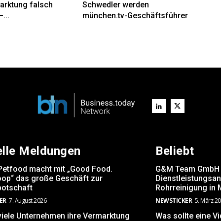
arktung falsch
Schwedler werden
...
münchen.tv-Geschäftsführer
elle Meldungen
Beliebt
Petfood macht mit „Good Food.
G&M Team GmbH er
op“ das große Geschäft zur
Dienstleistungsa
otschaft
Rohrreinigung in
ER
7. August 2026
NEWSTICKER
5. März 2
iele Unternehmen ihre Vermarktung
Was sollte eine V