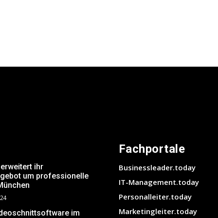
Fachportale
weitert ihr
Businessleader.today
ngebot um professionelle
IT-Management.today
 München
Personalleiter.today
024
Marketingleiter.today
ideoschnittsoftware im