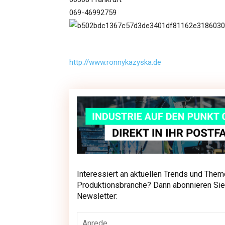
069-46992759
http://www.ronnykazyska.de
Interessiert an aktuellen Trends und Them
Interessiert an aktuellen Trends und The
Produktionsbranche? Dann abonnieren Sie
unseren Newsletter:
Newsletter: