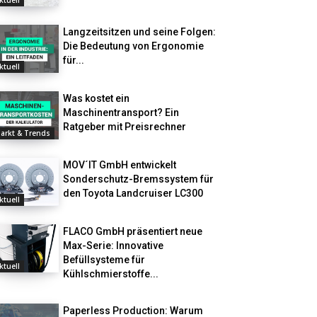
ktuell
Langzeitsitzen und seine Folgen:
Die Bedeutung von Ergonomie
für...
ktuell
Was kostet ein
Maschinentransport? Ein
Ratgeber mit Preisrechner
arkt & Trends
MOV´IT GmbH entwickelt
Sonderschutz-Bremssystem für
den Toyota Landcruiser LC300
ktuell
FLACO GmbH präsentiert neue
Max-Serie: Innovative
Befüllsysteme für
ktuell
Kühlschmierstoffe...
Paperless Production: Warum