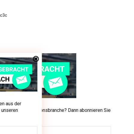
en aus der
men aus der Produktionsbranche? Dann abonnieren Sie
 unseren