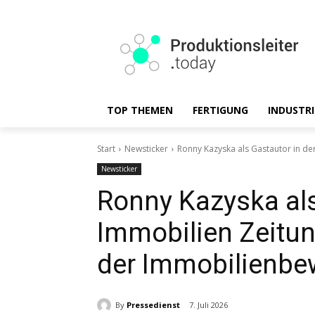
TOP THEMEN
FERTIGUNG
INDUSTRI
Start
Newsticker
Ronny Kazyska als Gastautor in der
Newsticker
Ronny Kazyska als
Immobilien Zeitung
der Immobilienbe
By
Pressedienst
7. Juli 2026