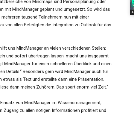
nsatzbereiche von Mindmaps sind Personalplanung oder
en mit MindManager geplant und umgesetzt. So wird das
A
it mehreren tausend Teilnehmern nun mit einer
 von allen Beteiligten die Integration zu Outlook für das
 hilft uns MindManager an vielen verschiedenen Stellen:
keln und sofort übertragen lassen, macht uns insgesamt
orgt MindManager für einen schnelleren Überblick und einen
den Details.“ Besonders gern wird MindManager auch für
 etwas als Text und erstellte dann eine Präsentation.
diese dann meinen Zuhörern. Das spart enorm viel Zeit.“
er Einsatz von MindManager im Wissensmanagement,
 Zugang zu allen nötigen Informationen profitiert und