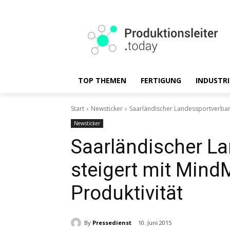
TOP THEMEN
FERTIGUNG
INDUSTRI
Start
Newsticker
Saarländischer Landessportverband
Newsticker
Saarländischer L
steigert mit Mind
Produktivität
By
Pressedienst
10. Juni 2015