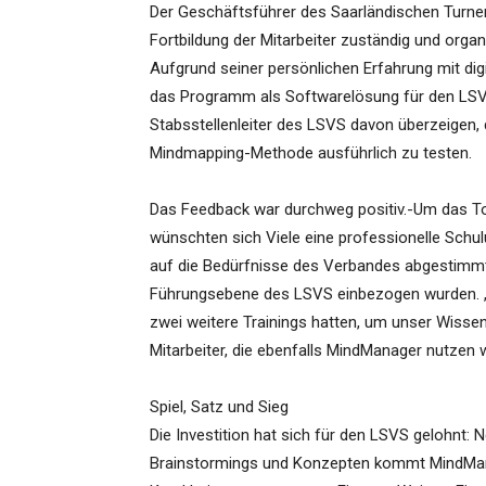
Der Geschäftsführer des Saarländischen Turner
Fortbildung der Mitarbeiter zuständig und orga
Aufgrund seiner persönlichen Erfahrung mit dig
das Programm als Softwarelösung für den LSVS
Stabsstellenleiter des LSVS davon überzeigen,
Mindmapping-Methode ausführlich zu testen.
Das Feedback war durchweg positiv.-Um das Too
wünschten sich Viele eine professionelle Schu
auf die Bedürfnisse des Verbandes abgestimmte
Führungsebene des LSVS einbezogen wurden. „B
zwei weitere Trainings hatten, um unser Wisse
Mitarbeiter, die ebenfalls MindManager nutzen w
Spiel, Satz und Sieg
Die Investition hat sich für den LSVS gelohnt: N
Brainstormings und Konzepten kommt MindMana