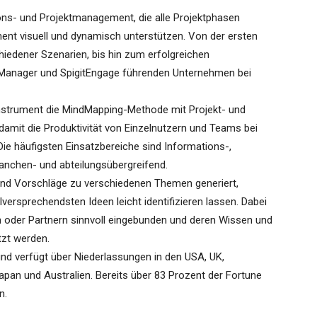
ons- und Projektmanagement, die alle Projektphasen
nt visuell und dynamisch unterstützen. Von der ersten
hiedener Szenarien, bis hin zum erfolgreichen
ndManager und SpigitEngage führenden Unternehmen bei
instrument die MindMapping-Methode mit Projekt- und
it die Produktivität von Einzelnutzern und Teams bei
ie häufigsten Einsatzbereiche sind Informations-,
nchen- und abteilungsübergreifend.
und Vorschläge zu verschiedenen Themen generiert,
versprechendsten Ideen leicht identifizieren lassen. Dabei
n oder Partnern sinnvoll eingebunden und deren Wissen und
tzt werden.
und verfügt über Niederlassungen in den USA, UK,
pan und Australien. Bereits über 83 Prozent der Fortune
n.