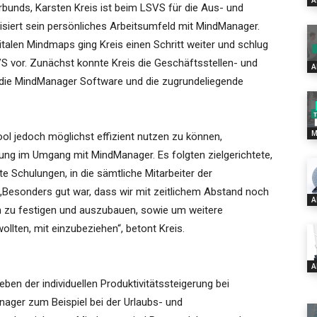
A
bunds, Karsten Kreis ist beim LSVS für die Aus- und
nisiert sein persönliches Arbeitsumfeld mit MindManager.
italen Mindmaps ging Kreis einen Schritt weiter und schlug
 vor. Zunächst konnte Kreis die Geschäftsstellen- und
A
 die MindManager Software und die zugrundeliegende
M
l jedoch möglichst effizient nutzen zu können,
lung im Umgang mit MindManager. Es folgten zielgerichtete,
 Schulungen, in die sämtliche Mitarbeiter der
esonders gut war, dass wir mit zeitlichem Abstand noch
A
n zu festigen und auszubauen, sowie um weitere
ollten, mit einzubeziehen“, betont Kreis.
A
eben der individuellen Produktivitätssteigerung bei
ger zum Beispiel bei der Urlaubs- und