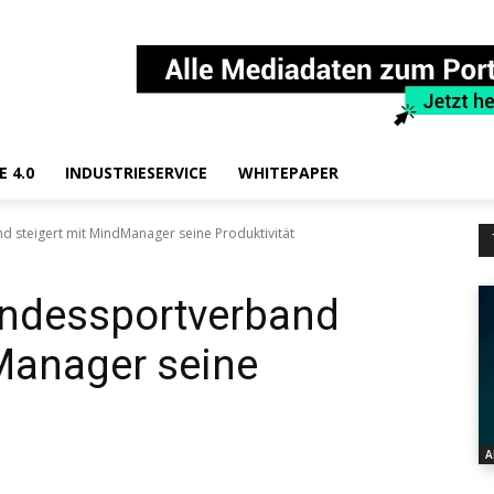
E 4.0
INDUSTRIESERVICE
WHITEPAPER
 steigert mit MindManager seine Produktivität
andessportverband
Manager seine
A