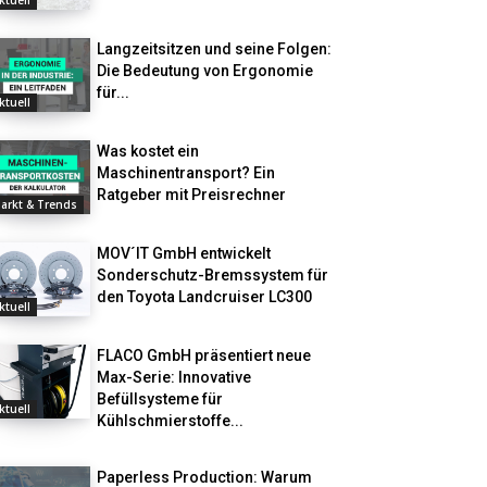
ktuell
Langzeitsitzen und seine Folgen:
Die Bedeutung von Ergonomie
für...
ktuell
Was kostet ein
Maschinentransport? Ein
Ratgeber mit Preisrechner
arkt & Trends
MOV´IT GmbH entwickelt
Sonderschutz-Bremssystem für
den Toyota Landcruiser LC300
ktuell
FLACO GmbH präsentiert neue
Max-Serie: Innovative
Befüllsysteme für
ktuell
Kühlschmierstoffe...
Paperless Production: Warum