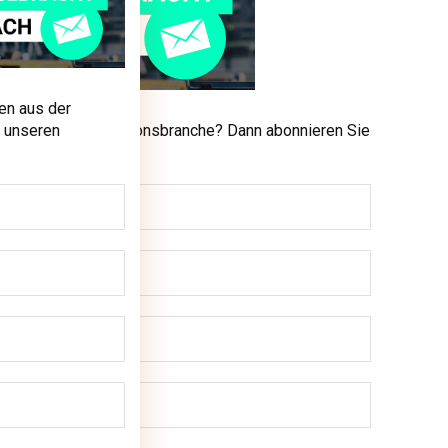
en aus der
men aus der Produktionsbranche? Dann abonnieren Sie
 unseren