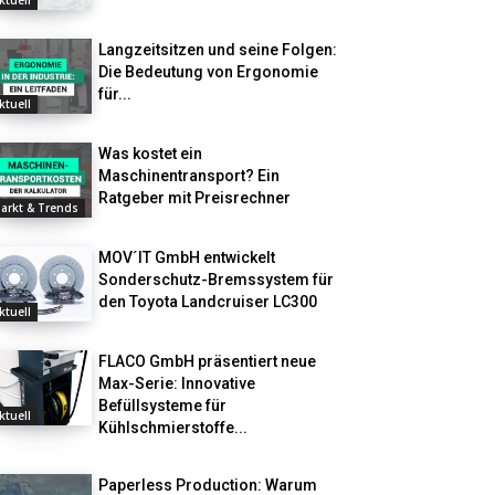
ktuell
Langzeitsitzen und seine Folgen:
Die Bedeutung von Ergonomie
für...
ktuell
Was kostet ein
Maschinentransport? Ein
Ratgeber mit Preisrechner
arkt & Trends
MOV´IT GmbH entwickelt
Sonderschutz-Bremssystem für
den Toyota Landcruiser LC300
ktuell
FLACO GmbH präsentiert neue
Max-Serie: Innovative
Befüllsysteme für
ktuell
Kühlschmierstoffe...
Paperless Production: Warum