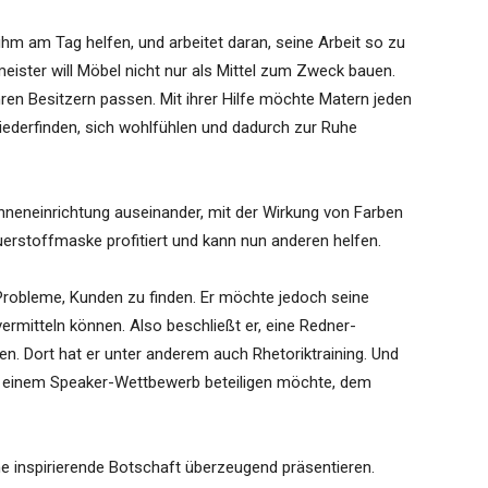
 ihm am Tag helfen, und arbeitet daran, seine Arbeit so zu
meister will Möbel nicht nur als Mittel zum Zweck bauen.
hren Besitzern passen. Mit ihrer Hilfe möchte Matern jeden
ederfinden, sich wohlfühlen und dadurch zur Ruhe
nneneinrichtung auseinander, mit der Wirkung von Farben
erstoffmaske profitiert und kann nun anderen helfen.
Probleme, Kunden zu finden. Er möchte jedoch seine
rmitteln können. Also beschließt er, eine Redner-
. Dort hat er unter anderem auch Rhetoriktraining. Und
h an einem Speaker-Wettbewerb beteiligen möchte, dem
e inspirierende Botschaft überzeugend präsentieren.