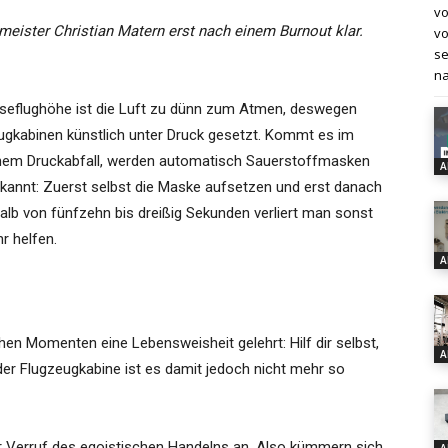
vo
meister Christian Matern erst nach einem Burnout klar.
vo
se
na
iseflughöhe ist die Luft zu dünn zum Atmen, deswegen
eugkabinen künstlich unter Druck gesetzt. Kommt es im
nem Druckabfall, werden automatisch Sauerstoffmasken
A
kannt: Zuerst selbst die Maske aufsetzen und erst danach
rhalb von fünfzehn bis dreißig Sekunden verliert man sonst
r helfen.
A
hen Momenten eine Lebensweisheit gelehrt: Hilf dir selbst,
A
der Flugzeugkabine ist es damit jedoch nicht mehr so
 Verruf des egoistischen Handelns an. Also kümmern sich