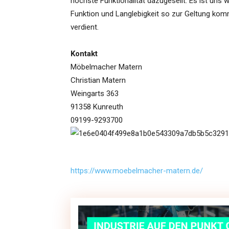
höchste Funktionalität dazugesellt. Es ist uns w
Funktion und Langlebigkeit so zur Geltung kom
verdient.
Kontakt
Möbelmacher Matern
Christian Matern
Weingarts 363
91358 Kunreuth
09199-9293700
https://www.moebelmacher-matern.de/