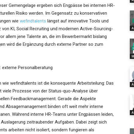
A
dieser Gemengelage ergeben sich Engpässe bei internen HR-
kturellen Risiko werden. Im Gegensatz zu konservativen
tungen wie
wefindtalents
längst auf innovative Tools und
tz von KI, Social Recruiting und modernen Active-Sourcing-
A
vor allem jene Talente an, die im Bewerbermarkt bislang
ngen wird die Ergänzung durch externe Partner so zum
M
: externe Personalberatung
wie wefindtalents ist die konsequente Arbeitsteilung: Das
A
viele Prozesse von der Status-quo-Analyse über
onellen Feedbackmanagement. Gerade die Aspekte
nd Absagemanagement binden oft weit mehr interne
A
lanen. Während interne HR-Teams unter Engpässen leiden,
n Auslagerung zeitraubender Aufgaben. Dabei zeigt sich
ts arbeiten nicht isoliert, sondern fungieren als