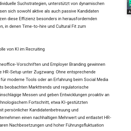
dividuelle Suchstrategien, unterstützt von dynamischen
ssen sich sowohl aktive als auch passive Kandidaten
A
zen diese Effizienz besonders in herausfordernden
 in denen Time-to-hire und Cultural Fit zum
lle von KI im Recruiting
meoffice-Vorschriften und Employer Branding gewinnen
sche HR-Setup unter Zugzwang: Ohne entsprechende
 für moderne Tools oder an Erfahrung beim Social Media
nts beobachten Markttrends und regulatorische
inschlägige Messen und geben Entwicklungen proaktiv an
hnologischem Fortschritt, etwa KI-gestützten
it persönlicher Kandidatenbetreuung und
ternehmen einen nachhaltigen Mehrwert und entlastet HR-
baren Nachbesetzungen und hoher Führungsfluktuation