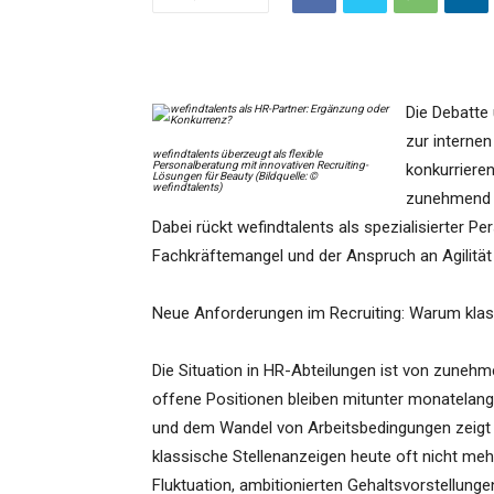
Die Debatte
zur interne
wefindtalents überzeugt als flexible
Personalberatung mit innovativen Recruiting-
konkurriere
Lösungen für Beauty (Bildquelle: ©
wefindtalents)
zunehmend g
Dabei rückt wefindtalents als spezialisierter Pe
Fachkräftemangel und der Anspruch an Agilität
Neue Anforderungen im Recruiting: Warum kla
Die Situation in HR-Abteilungen ist von zunehm
offene Positionen bleiben mitunter monatelang 
und dem Wandel von Arbeitsbedingungen zeigt s
klassische Stellenanzeigen heute oft nicht me
Fluktuation, ambitionierten Gehaltsvorstellung