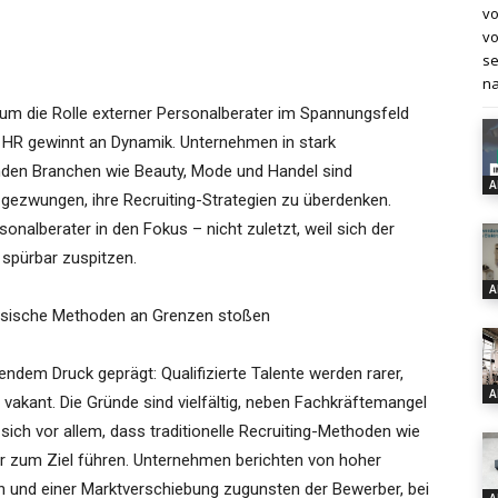
vo
vo
se
na
 um die Rolle externer Personalberater im Spannungsfeld
n HR gewinnt an Dynamik. Unternehmen in stark
nden Branchen wie Beauty, Mode und Handel sind
A
ezwungen, ihre Recruiting-Strategien zu überdenken.
rsonalberater in den Fokus – nicht zuletzt, weil sich der
 spürbar zuspitzen.
A
ssische Methoden an Grenzen stoßen
endem Druck geprägt: Qualifizierte Talente werden rarer,
A
vakant. Die Gründe sind vielfältig, neben Fachkräftemangel
ich vor allem, dass traditionelle Recruiting-Methoden wie
hr zum Ziel führen. Unternehmen berichten von hoher
en und einer Marktverschiebung zugunsten der Bewerber, bei