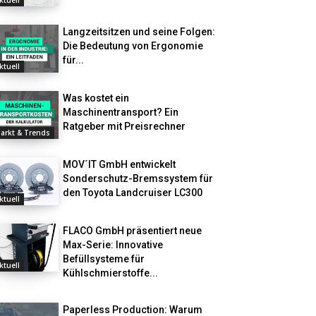
ktuell
Langzeitsitzen und seine Folgen:
Die Bedeutung von Ergonomie
für...
ktuell
Was kostet ein
Maschinentransport? Ein
Ratgeber mit Preisrechner
arkt & Trends
MOV´IT GmbH entwickelt
Sonderschutz-Bremssystem für
den Toyota Landcruiser LC300
ktuell
FLACO GmbH präsentiert neue
Max-Serie: Innovative
Befüllsysteme für
ktuell
Kühlschmierstoffe...
Paperless Production: Warum