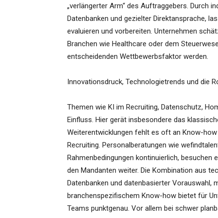
„verlängerter Arm“ des Auftraggebers. Durch in
Datenbanken und gezielter Direktansprache, la
evaluieren und vorbereiten. Unternehmen schät
Branchen wie Healthcare oder dem Steuerwesen,
entscheidenden Wettbewerbsfaktor werden.
Innovationsdruck, Technologietrends und die Ro
Themen wie KI im Recruiting, Datenschutz, Ho
Einfluss. Hier gerät insbesondere das klassi
Weiterentwicklungen fehlt es oft an Know-how
Recruiting. Personalberatungen wie wefindtale
Rahmenbedingungen kontinuierlich, besuchen e
den Mandanten weiter. Die Kombination aus tec
Datenbanken und datenbasierter Vorauswahl, m
branchenspezifischem Know-how bietet für Un
Teams punktgenau. Vor allem bei schwer plan