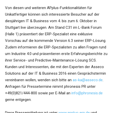
Von diesen und weiteren APplus-Funktionalitäten für
Unikatfertiger können sich interessierte Besucher auf der
diesjährigen IT & Business vom 4. bis zum 6. Oktober in
Stuttgart live überzeugen. Am Stand C31 im L-Bank Forum
(Halle 1) präsentiert der ERP-Spezialist eine exklusive
Vorschau auf die kommende Version 6.3 seiner ERP-Lösung.
Zudem informieren die ERP-Spezialisten zu allen Fragen rund
um Industrie 4.0 und präsentieren erste Erfahrungsberichte zu
ihrer Service- und Predictive-Maintenance-Lösung SCS.
Kunden und Interessenten, die mit den Experten der Asseco
Solutions auf der IT & Business 2016 einen Gesprächstermin
vereinbaren wollen, wenden sich bitte an
as-ka@asseco.de
.
Anfragen für Pressetermine nimmt phronesis PR unter
+49(0)821/444-800 sowie per E-Mail an
info@phronesis.de
gerne entgegen.
Diese Pressemitteilung ist unter
www.applus-erp.de
und