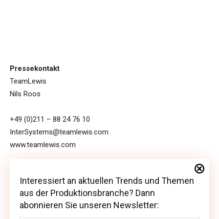
Pressekontakt
TeamLewis
Nils Roos
+49 (0)211 – 88 24 76 10
InterSystems@teamlewis.com
www.teamlewis.com
Interessiert an aktuellen Trends und Themen
Interessiert an aktuellen Trends und Themen
aus der Produktionsbranche? Dann
aus der Produktionsbranche? Dann abonnieren
abonnieren Sie unseren Newsletter:
Sie unseren Newsletter: