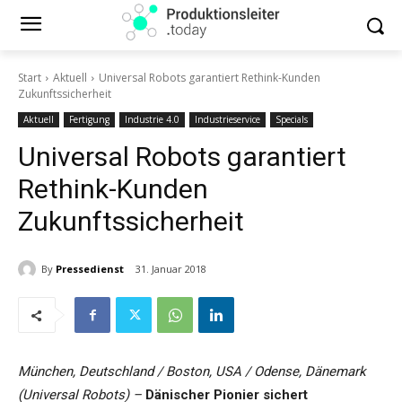
Start
Aktuell
Universal Robots garantiert Rethink-Kunden
Zukunftssicherheit
Aktuell
Fertigung
Industrie 4.0
Industrieservice
Specials
Universal Robots garantiert
Rethink-Kunden
Zukunftssicherheit
By
Pressedienst
31. Januar 2018
München, Deutschland / Boston, USA / Odense, Dänemark
(Universal Robots) –
Dänischer Pionier sichert