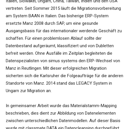
Italien, Slowakei, Ungarn, China, Taiwan, Indien und den USA
vertreten. Seit Sommer 2015 läuft die Migrationsvorbereitung
am System BAAN in Italien. Das bisherige ERP-System
ersetzte Manz 2008 durch SAP, um eine gesunde
Ausgangsbasis für das internationaler werdende Geschäft zu
schaffen. Für einen problemlosen Ablauf sollte der
Datenbestand aufgeräumt, klassifiziert und von Dubletten
befreit werden. Ohne Ausfälle im Zeitplan begleiteten die
Datenspezialisten von simus systems den ERP-Wechsel von
Manz in Reutlingen. Mit dieser erfolgreichen Migration
sicherten sich die Karlsruher die Folgeaufträge für die anderen
Standorte von Manz. 2014 stand das LEGACY System in
Ungarn zur Migration an.
In gemeinsamer Arbeit wurde das Materialstamm-Mapping
beschrieben, dies dient zur Abbildung von Datenelementen
zwischen unterschiedlichen Datenmodellen. Auf dieser Basis
wurde mit classmate DATA ein Datencleansing durchgeführt.